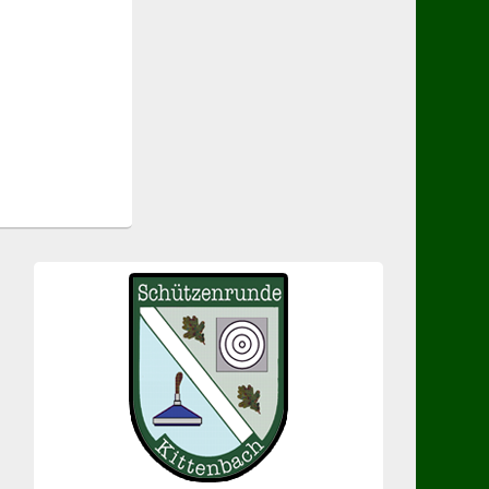
Primärer
Seitenleisten-
Widgetbereich